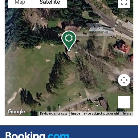
Map
Satellite
Image may be subject to copyright
Terms
Keyboard shortcuts