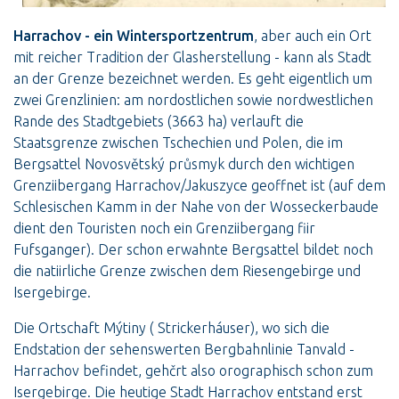
Harrachov - ein Wintersportzentrum
, aber auch ein Ort
mit reicher Tradition der Glasherstellung - kann als Stadt
an der Grenze bezeichnet werden. Es geht eigentlich um
zwei Grenzlinien: am nordostlichen sowie nordwestlichen
Rande des Stadtgebiets (3663 ha) verlauft die
Staatsgrenze zwischen Tschechien und Polen, die im
Bergsattel Novosvětský průsmyk durch den wichtigen
Grenziibergang Harrachov/Jakuszyce geoffnet ist (auf dem
Schlesischen Kamm in der Nahe von der Wosseckerbaude
dient den Touristen noch ein Grenziibergang fiir
Fufsganger). Der schon erwahnte Bergsattel bildet noch
die natiirliche Grenze zwischen dem Riesengebirge und
Isergebirge.
Die Ortschaft Mýtiny ( Strickerháuser), wo sich die
Endstation der sehenswerten Bergbahnlinie Tanvald -
Harrachov befindet, gehčrt also orographisch schon zum
Isergebirge. Die heutige Stadt Harrachov entstand erst