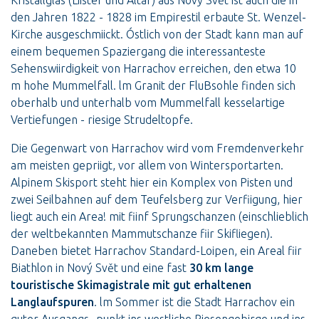
den Jahren 1822 - 1828 im Empirestil erbaute St. Wenzel-
Kirche ausgeschmiickt. Óstlich von der Stadt kann man auf
einem bequemen Spaziergang die interessanteste
Sehenswiirdigkeit von Harrachov erreichen, den etwa 10
m hohe Mummelfall. lm Granit der FluBsohle finden sich
oberhalb und unterhalb vom Mummelfall kesselartige
Vertiefungen - riesige Strudeltopfe.
Die Gegenwart von Harrachov wird vom Fremdenverkehr
am meisten gepriigt, vor allem von Wintersportarten.
Alpinem Skisport steht hier ein Komplex von Pisten und
zwei Seilbahnen auf dem Teufelsberg zur Verfiigung, hier
liegt auch ein Area! mit fiinf Sprungschanzen (einschlieblich
der weltbekannten Mammutschanze fiir Skifliegen).
Daneben bietet Harrachov Standard-Loipen, ein Areal fiir
Biathlon in Nový Svět und eine fast
30 km lange
touristische Skimagistrale mit gut erhaltenen
Langlaufspuren
. lm Sommer ist die Stadt Harrachov ein
guter Ausgangs- punkt ins westliche Riesengebirge und ins