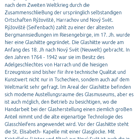
nach dem Zweiten Weltkrieg durch die
ZusammenschlieBung der urspriinglich selbstandigen
Ortschaften Rýžoviště, Harrachov und Nový Svět.
Rýžoviště (Seifenbach) zahlt zu einer der altesten
Bergmannsiedlungen im Riesengebirge, im 17. Jh. wurde
hier eine Glashiitte gegriindet. Die Glashiitte wurde am
Anfang des 18. Jh nach Nový Svět (Neuwelt) gebracht. In
den Jahren 1764 - 1942 war sie im Besitz des
Adelgeschlechtes von Harrach und die hiesigen
Erzeugnisse sind bisher fiir ihre technische Qualitat und
Kunstwert nicht nur in Tschechien, sondem auch auf dem
Weltmarkt sehr gefragt. lm Areal der Glashiitte befinden
sich modeme Austellungsraume des Glasmuseums, aber es
ist auch mčglich, den Betrieb zu besichtigen, wo die
Handarbeit bei der Glasherstellung einen ziemlich groBen
Anteil nimmt und die alte eigenartige Technologie des
Glasschleifens angewendet wird. Vor der Glashiitte steht
die St. Elisabeth- Kapelle mit einer Glasglocke. Mit
Kristallglas (Liister und Altar) aus Nový Svět ist auch die in