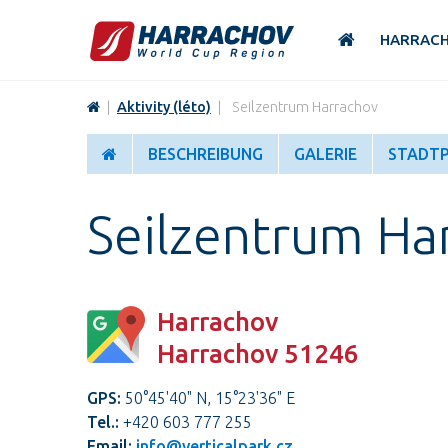
HARRAC
|
Aktivity (léto)
|
Seilzentrum Harrachov
BESCHREIBUNG
GALERIE
STADT
Seilzentrum Ha
Harrachov
Harrachov 51246
GPS:
50°45'40" N, 15°23'36" E
Tel.:
+420 603 777 255
Email:
info@verticalpark.cz