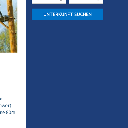
UNTERKUNFT SUCHEN
em
tower)
eine 80m