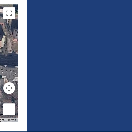
ght
Terms