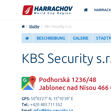
HARRAC
|
Služby
|
KBS Security s.r.o.
BESCHREIBUNG
GALERIE
STADT
KBS Security s.r
Podhorská 1236/48
Jablonec nad Nisou 466
GPS:
50°43'27" N, 15°10'39" E
Tel.:
+420 483 711 552
Email:
info@kbs-security.cz