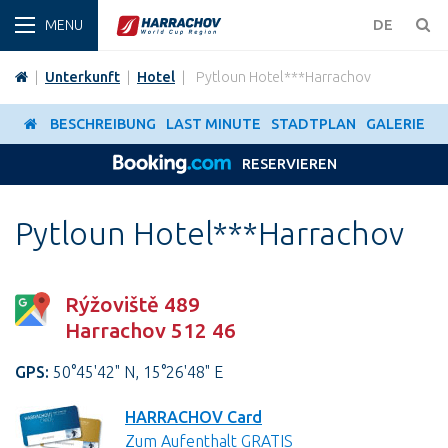
WINT
DE
|
Unterkunft
|
Hotel
|
Pytloun Hotel***Harrachov
BESCHREIBUNG
LAST MINUTE
STADTPLAN
GALERIE
RESERVIEREN
Pytloun Hotel***Harrachov
Rýžoviště 489
Harrachov 512 46
GPS:
50°45'42" N, 15°26'48" E
HARRACHOV Card
Zum Aufenthalt GRATIS