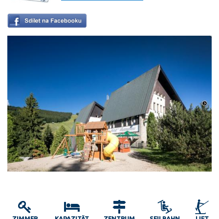
ZIMMER
KAPAZITÄT
ZENTRUM
SEILBAHN
LIFT