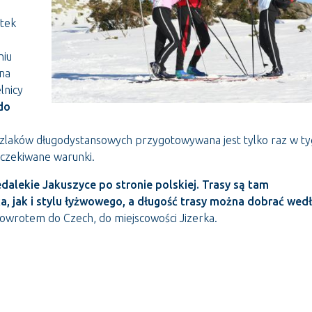
ątek
ą
niu
na
lnicy
do
szlaków długodystansowych przygotowywana jest tylko raz w ty
oczekiwane warunki.
alekie Jakuszyce po stronie polskiej. Trasy są tam
, jak i stylu łyżwowego, a długość trasy można dobrać wed
owrotem do Czech, do miejscowości Jizerka.