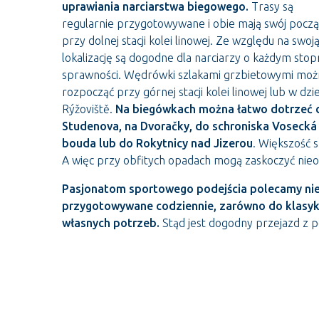
uprawiania narciarstwa biegowego.
Trasy są
regularnie przygotowywane i obie mają swój pocz
przy dolnej stacji kolei linowej. Ze względu na swoj
lokalizację są dogodne dla narciarzy o każdym stop
sprawności. Wędrówki szlakami grzbietowymi moż
rozpocząć przy górnej stacji kolei linowej lub w dzie
Rýžoviště.
Na biegówkach można łatwo dotrzeć 
Studenova, na Dvoračky, do schroniska Vosecká
bouda lub do Rokytnicy nad Jizerou
. Większość 
A więc przy obfitych opadach mogą zaskoczyć nie
Pasjonatom sportowego podejścia polecamy nied
przygotowywane codziennie, zarówno do klasyka
własnych potrzeb.
Stąd jest dogodny przejazd z p