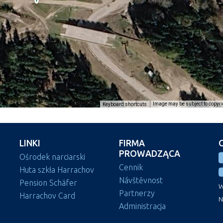
Image may be subject to copyri
Keyboard shortcuts
LINKI
FIRMA
PROWADZĄCA
Ośrodek narciarski
Cennik
Huta szkła Harrachov
Návštěvnost
Pension Schäfer
W
Partnerzy
Harrachov Card
N
Administracja