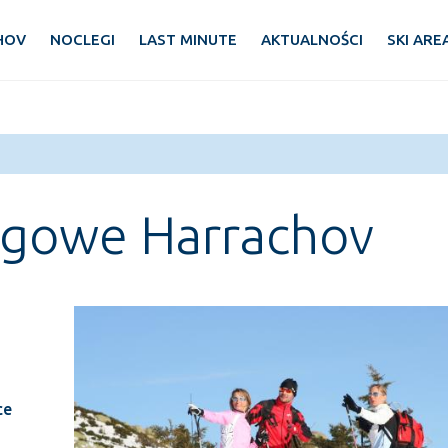
HOV
NOCLEGI
LAST MINUTE
AKTUALNOŚCI
SKI ARE
egowe Harrachov
ce