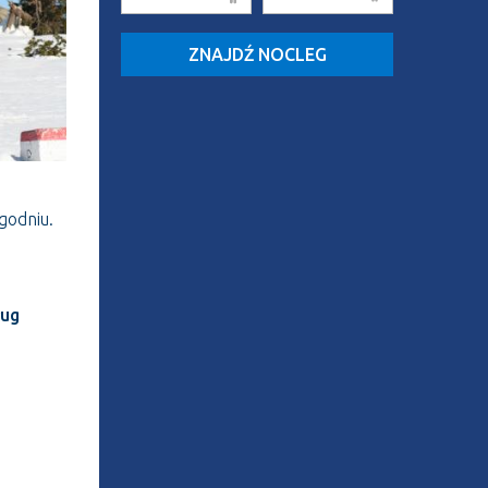
ZNAJDŹ NOCLEG
godniu.
ług