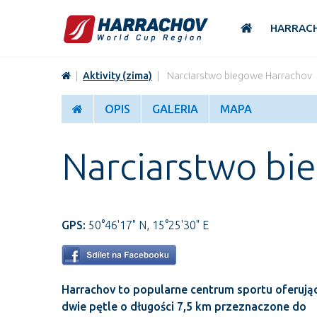
HARRAC
|
Aktivity (zima)
|
Narciarstwo biegowe Harrachov
OPIS
GALERIA
MAPA
Narciarstwo bi
GPS:
50°46'17" N, 15°25'30" E
Harrachov to popularne centrum sportu oferują
dwie pętle o długości 7,5 km przeznaczone do