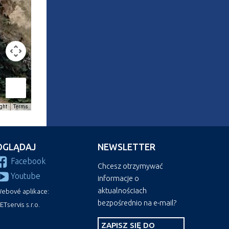
ght
Terms
OGLĄDAJ
NEWSLETTER
Facebook
Chcesz otrzymywać
Youtube
informacje o
aktualnościach
ebové aplikace:
bezpośrednio na e-mail?
ETservis s.r.o.
ZAPISZ SIĘ DO