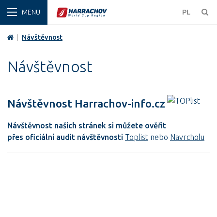
ZIMA
PL
|
Návštěvnost
Návštěvnost
Návštěvnost Harrachov-info.cz
Návštěvnost našich stránek si můžete ověřit
přes oficiální audit návštěvnosti
Toplist
nebo
Navrcholu