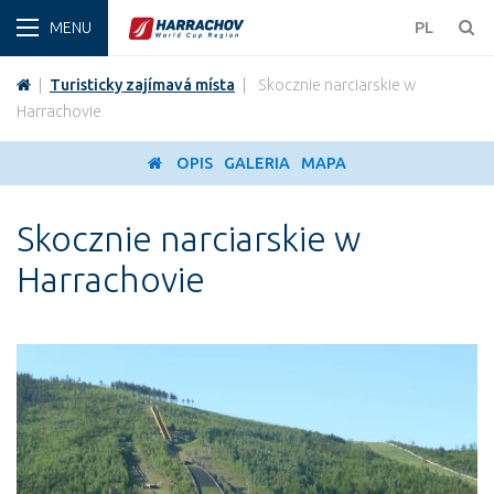
ZIMA
PL
|
Turisticky zajímavá místa
|
Skocznie narciarskie w
Harrachovie
OPIS
GALERIA
MAPA
Skocznie narciarskie w
Harrachovie