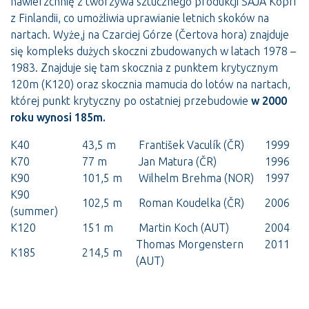
nawierzchnię z tworzywa sztucznego produkcji SAJA Kopri
z Finlandii, co umożliwia uprawianie letnich skoków na
nartach. Wyże,j na Czarciej Górze (Čertova hora) znajduje
się kompleks dużych skoczni zbudowanych w latach 1978 –
1983. Znajduje się tam skocznia z punktem krytycznym
120m (K120) oraz skocznia mamucia do lotów na nartach,
której punkt krytyczny po ostatniej przebudowie
w 2000
roku wynosi 185m.
K40
43,5 m
František Vaculík (ČR)
1999
K70
77 m
Jan Matura (ČR)
1996
K90
101,5 m
Wilhelm Brehma (NOR)
1997
K90
102,5 m
Roman Koudelka (ČR)
2006
(summer)
K120
151 m
Martin Koch (AUT)
2004
Thomas Morgenstern
2011
K185
214,5 m
(AUT)