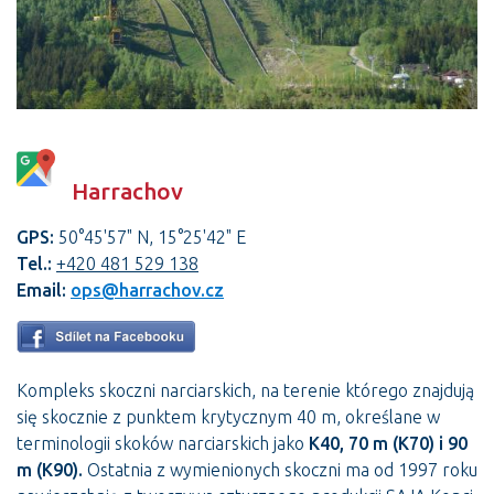
Harrachov
GPS:
50°45'57" N, 15°25'42" E
Tel.:
+420 481 529 138
Email:
ops@harrachov.cz
Kompleks skoczni narciarskich, na terenie którego znajdują
się skocznie z punktem krytycznym 40 m, określane w
terminologii skoków narciarskich jako
K40, 70 m (K70) i 90
m (K90).
Ostatnia z wymienionych skoczni ma od 1997 roku