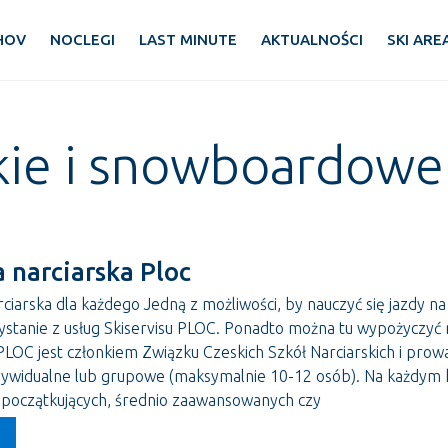
HOV
NOCLEGI
LAST MINUTE
AKTUALNOŚCI
SKI ARE
skie i snowboardowe
a narciarska Ploc
rciarska dla każdego Jedną z możliwości, by nauczyć się jazdy na
zystanie z usług Skiservisu PLOC. Ponadto można tu wypożyczyć 
 PLOC jest członkiem Związku Czeskich Szkół Narciarskich i prow
ndywidualne lub grupowe (maksymalnie 10-12 osób). Na każdym k
a początkujących, średnio zaawansowanych czy