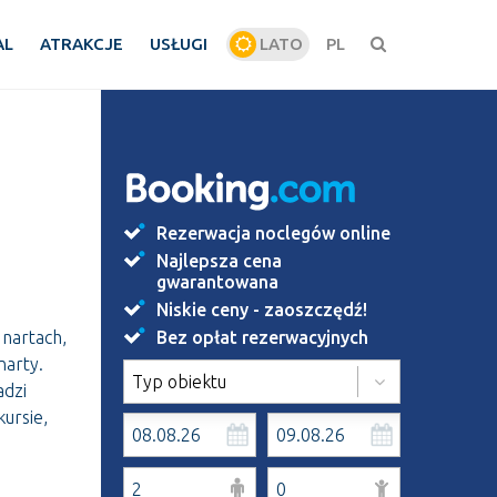
AL
ATRAKCJE
USŁUGI
LATO
PL
ZIMA
Rezerwacja noclegów online
Najlepsza cena
gwarantowana
Niskie ceny - zaoszczędź!
 nartach,
Bez opłat rezerwacyjnych
narty.
Typ obiektu
adzi
ursie,