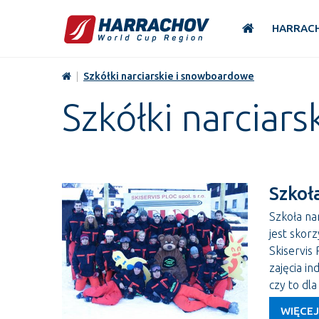
HARRAC
|
Szkółki narciarskie i snowboardowe
Szkółki narciar
Szkoł
Szkoła na
jest skor
Skiservis
zajęcia i
czy to dl
WIĘCEJ