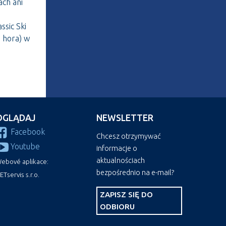
ach ani
m
ssic Ski
a hora) w
OGLĄDAJ
NEWSLETTER
Facebook
Chcesz otrzymywać
Youtube
informacje o
aktualnościach
ebové aplikace:
bezpośrednio na e-mail?
ETservis s.r.o.
ZAPISZ SIĘ DO
ODBIORU