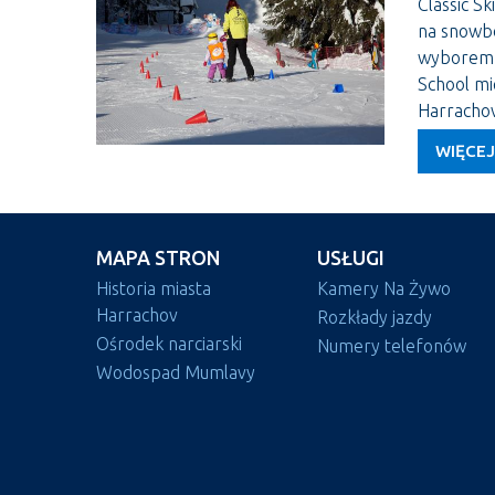
Classic Sk
na snowbo
wyborem j
School mi
Harrachovi
WIĘCEJ
MAPA STRON
USŁUGI
Historia miasta
Kamery Na Żywo
Harrachov
Rozkłady jazdy
Ośrodek narciarski
Numery telefonów
Wodospad Mumlavy