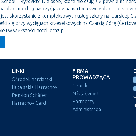
i School – Rýžoviště Dla osób, które nie czują się pewnie na nart
ardzie lub chcą nauczyć jazdy na nartach swoje dzieci, idealny
est skorzystanie z kompleksowych usług szkoły narciarskiej. Cla
eści się przy wyciągach krzesełkowych na Czarcią Górę (Čertov
e i w większości hoteli oraz p
LINKI
FIRMA
PROWADZĄCA
Ośrodek narciarski
Cennik
Huta szkła Harrachov
Návštěvnost
Pension Schäfer
W
Partnerzy
Harrachov Card
N
Administracja