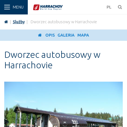
ZIMA
PL
|
Služby
|
Dworzec autobusowy w Harrachovie
OPIS
GALERIA
MAPA
Dworzec autobusowy w
Harrachovie