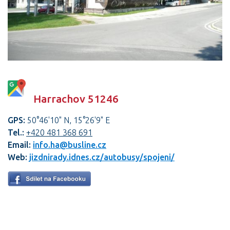
Harrachov 51246
GPS:
50°46'10" N, 15°26'9" E
Tel.:
+420 481 368 691
Email:
info.ha@busline.cz
Web:
jizdnirady.idnes.cz/autobusy/spojeni/