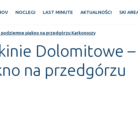
HOV
NOCLEGI
LAST MINUTE
AKTUALNOŚCI
SKI ARE
– podziemne piękno na przedgórzu Karkonoszy
kinie Dolomitowe –
no na przedgórzu