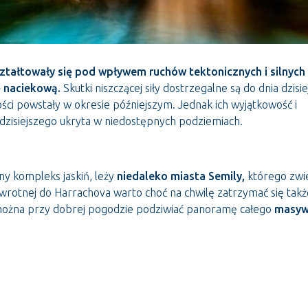
ztałtowały się pod wpływem ruchów tektonicznych i silnych 
ę naciekową.
Skutki niszczącej siły dostrzegalne są do dnia dzisi
ości powstały w okresie późniejszym. Jednak ich wyjątkowość i
dzisiejszego ukryta w niedostępnych podziemiach.
any kompleks jaskiń, leży
niedaleko miasta Semily,
którego zwi
wrotnej do Harrachova warto choć na chwilę zatrzymać się tak
c można przy dobrej pogodzie podziwiać panoramę całego
masy