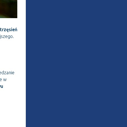
trzęsień
ejszego.
edzanie
że w
wu