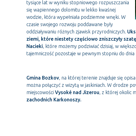
tysiące lat w wyniku stopniowego rozpuszczania
się wapiennego dolomitu w lekko kwaśnej
wodzie, która wypełniała podziemne wnęki. W
czasie swojego rozwoju poddawane były
oddziaływaniu różnych zjawisk przyrodniczych.
Uks
ziemi, które niestety częściowo zniszczyły szat
Nacieki
, które możemy podziwiać dzisiaj, w większ
tajemniczość pozostaje w pewnym stopniu do dnia 
Gmina Bozkov
, na której terenie znajduje się opis
można połączyć z wizytą w jaskiniach. W drodze po
miejscowości
Vysoké nad Jizerou
, z której okoli
zachodnich Karkonoszy.