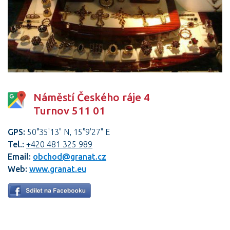
Náměstí Českého ráje 4
Turnov 511 01
GPS:
50°35'13" N, 15°9'27" E
Tel.:
+420 481 325 989
Email:
obchod@granat.cz
Web:
www.granat.eu