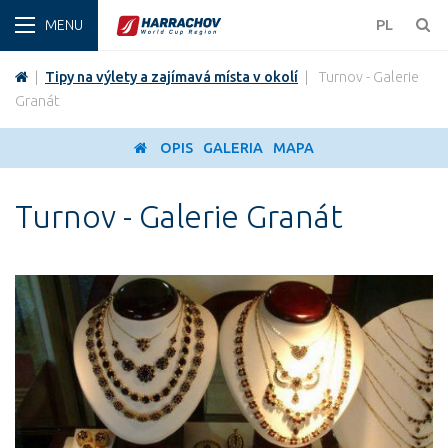
ZIMA
PL
|
Tipy na výlety a zajímavá místa v okolí
|
Turnov - Galerie
Granát
OPIS
GALERIA
MAPA
Turnov - Galerie Granát