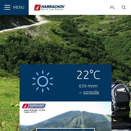
ZIMA
PL
22°C
659 mnm
→
pogoda